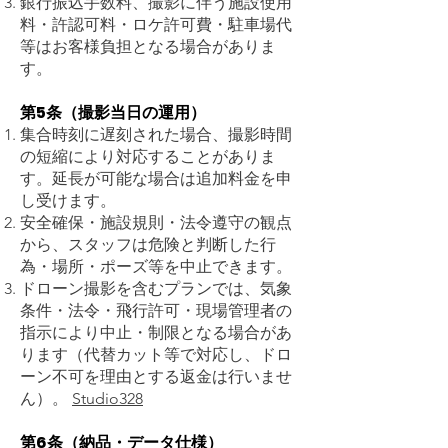
銀行振込手数料、撮影に伴う施設使用
料・許認可料・ロケ許可費・駐車場代
等はお客様負担となる場合がありま
す。
第5条（撮影当日の運用）
集合時刻に遅刻された場合、撮影時間
の短縮により対応することがありま
す。延長が可能な場合は追加料金を申
し受けます。
安全確保・施設規則・法令遵守の観点
から、スタッフは危険と判断した行
為・場所・ポーズ等を中止できます。
ドローン撮影を含むプランでは、気象
条件・法令・飛行許可・現場管理者の
指示により中止・制限となる場合があ
ります（代替カット等で対応し、ドロ
ーン不可を理由とする返金は行いませ
ん）。
Studio328
第6条（納品・データ仕様）