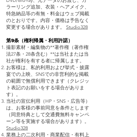
DVD/Blu-ray、元データのお渡し、カ
ラーリング追加、衣装・ヘアメイク、
特急納品等の有無・料金はウェブ掲載
のとおりです。内容・価格は予告なく
変更する場合があります。
Studio328
第9条（権利帰属・利用許諾）
撮影素材・編集物の**著作権（著作権
法27条・28条含む）**は当社または当
社が権利を有する者に帰属します。
お客様は、私的利用および挙式・披露
宴での上映、SNSでの非営利的な掲載
の範囲で無償利用できます（クレジッ
ト表記のお願いをする場合がありま
す）。
当社の宣伝利用（HP・SNS・広告等）
は、お客様の事前同意を条件とします
（同意特典として交通費無料キャンペ
ーン等を実施する場合があります）。
Studio328
業務上の二次利用・商業配信・有料上