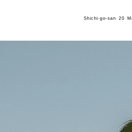
Shichi-go-san
20
M