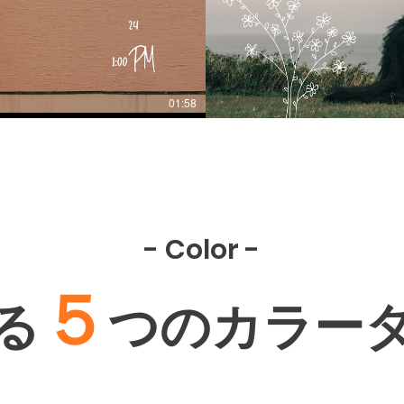
01:58
- Color -
５
る
つのカラー